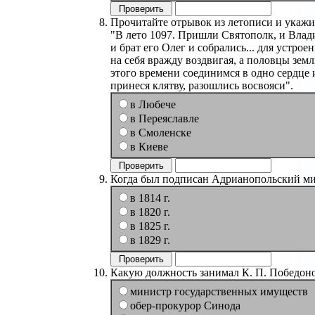
Прочитайте отрывок из летописи и укажит
"В лето 1097. Пришли Святополк, и Влад
и брат его Олег и собрались... для устро
на себя вражду воздвигая, а половцы зем
этого времени соединимся в одно сердце
принеся клятву, разошлись восвояси".
в Любече
в Переяславле
в Смоленске
в Киеве
Когда был подписан Адрианопольский м
в 1814 г.
в 1820 г.
в 1825 г.
в 1829 г.
Какую должность занимал К. П. Победон
министр государственных имуществ
обер-прокурор Синода