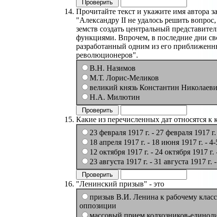
Прочитайте текст и укажите имя автора з
"Александру II не удалось решить вопрос
земств создать центральный представите
функциями. Впрочем, в последние дни св
разработанный одним из его приближенны
революционеров".
В.Н. Назимов
М.Т. Лорис-Меликов
великий князь Константин Николаев
Н.А. Милютин
Какие из перечисленных дат относятся к
23 февраля 1917 г. - 27 февраля 1917 г.
18 апреля 1917 г. - 18 июня 1917 г. - 4
12 октября 1917 г. - 24 октября 1917 г. 
23 августа 1917 г. - 31 августа 1917 г. 
"Ленинский призыв" - это
призыв В.И. Ленина к рабочему клас
оппозиции
массовый прием колхозников-единоли