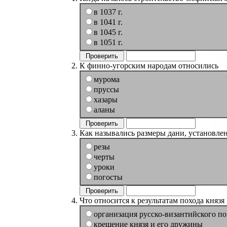
в 1037 г.
в 1041 г.
в 1045 г.
в 1051 г.
К финно-угорским народам относились
мурома
пруссы
хазары
аланы
Как назывались размеры дани, установле
резы
черты
уроки
погосты
Что относится к результатам похода княз
организация русско-византийского по
крещение князя и его дружины