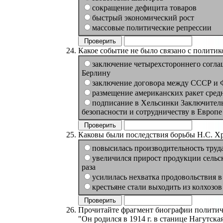
сокращение дефицита товаров
быстрый экономический рост
массовые политические репрессии
Какое событие не было связано с политик
заключение четырехстороннего согла
Берлину
заключение договора между СССР и
размещение американских ракет сред
подписание в Хельсинки Заключител
безопасности и сотрудничеству в Европе
Каковы были последствия борьбы Н.С. Х
повысилась производительность труда
увеличился прирост продукции сельск
раза
усилилась нехватка продовольствия в
крестьяне стали выходить из колхозов
Прочитайте фрагмент биографии политичес
"Он родился в 1914 г. в станице Нагутск