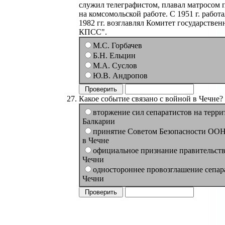
служил телеграфистом, плавал матросом 
на комсомольской работе. С 1951 г. работ
1982 гг. возглавлял Комитет государстве
КПСС".
М.С. Горбачев
Б.Н. Ельцин
М.А. Суслов
Ю.В. Андропов
Какое событие связано с войной в Чечне?
вторжение сил сепаратистов на терр
Балкарии
принятие Советом Безопасности ОО
в Чечне
официальное признание правительст
Чечни
одностороннее провозглашение сепар
Чечни