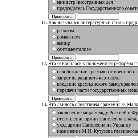
министр иностранных дел
председатель Государственного совет
Как назывался литературный стиль, пред
реализм
романтизм
ампир
сентиментализм
Что относилось к положениям реформы г
освобождение крестьян от военной с
запрет выращивать картофель
введение крестьянского самоуправле
передачи части государственных земе
Что явилось следствием сражения за Мало
заключение мира между Россией и Ф
отступление армии Наполеона к запа
уход армии Наполеона на Украину
назначение М.И. Кутузова главноко