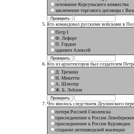
основание Корсуньского княжества
заключение торгового договора с Виз
Кто командовал русскими войсками в Пол
Петр I
Ф. Лефорт
П. Гордон
царевич Алексей
Кто из архитекторов был создателем Петр
Д. Трезини
Н. Микетти
А. Шлютер
Ж. Б. Леблон
Что явилось следствием Деулинского пер
потеря Россией Смоленска
присоединение к России Левобережн
присоединение к России Курляндии
создание антишведской коалиции