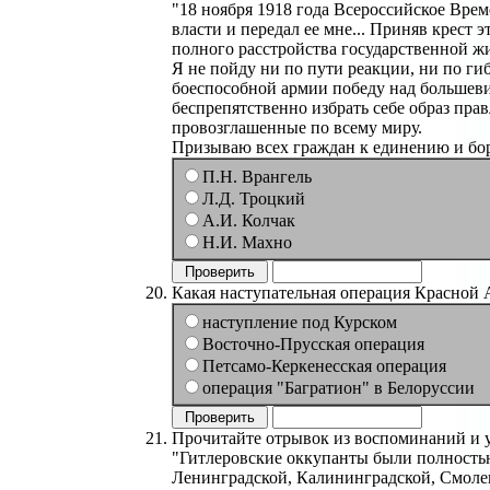
"18 ноября 1918 года Всероссийское Вре
власти и передал ее мне... Приняв крест
полного расстройства государственной ж
Я не пойду ни по пути реакции, ни по ги
боеспособной армии победу над большеви
беспрепятственно избрать себе образ пра
провозглашенные по всему миру.
Призываю всех граждан к единению и бор
П.Н. Врангель
Л.Д. Троцкий
А.И. Колчак
Н.И. Махно
Какая наступательная операция Красной А
наступление под Курском
Восточно-Прусская операция
Петсамо-Керкенесская операция
операция "Багратион" в Белоруссии
Прочитайте отрывок из воспоминаний и 
"Гитлеровские оккупанты были полностью 
Ленинградской, Калининградской, Смолен