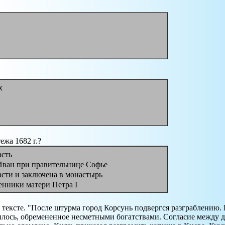
х
ежа 1682 г.?
асть
Иван при правительнице Софье
асти и заключена в монастырь
нники матери Петра I
в тексте. "После штурма город Корсунь подвергся разграблению.
вилось, обремененное несметными богатствами. Согласие между 