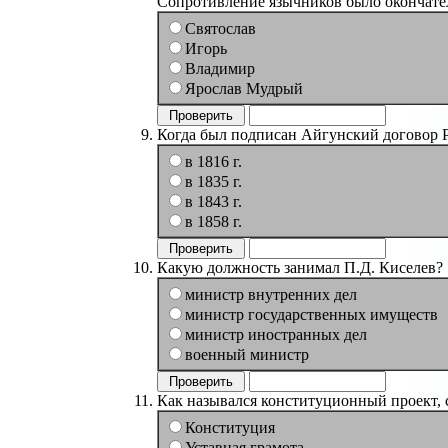
Сопротивление язычников было окончате
Святослав
Игорь
Владимир
Ярослав Мудрый
Когда был подписан Айгунский договор 
в 1816 г.
в 1835 г.
в 1843 г.
в 1858 г.
Какую должность занимал П.Д. Киселев?
министр внутренних дел
министр государственных имуществ
министр иностранных дел
военный министр
Как назывался конституционный проект,
Конституция
Уставная грамота