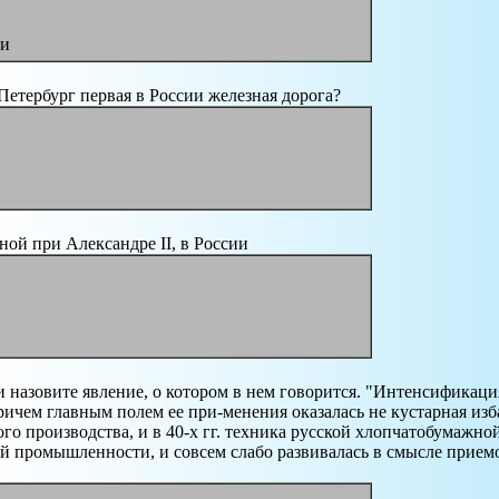
ии
етербург первая в России железная дорога?
ной при Александре II, в России
 назовите явление, о котором в нем говорится. "Интенсификаци
чем главным полем ее при-менения оказалась не кустарная изба
о производства, и в 40-х гг. техника русской хлопчатобумажн
й промышленности, и совсем слабо развивалась в смысле прием