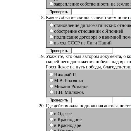
закрепление собственности на землю
Какое событие явилось следствием полити
становление дипломатических отнош
обострение отношений с Японией
подписание договора о взаимной по
выход СССР из Лиги Наций
Укажите, кто был автором документа, о к
скорейшего достижения победы над враго
Российское на путь победы, благоденстви
Николай II
М.В. Родзянко
Михаил Романов
П.Н. Милюков
Где действовала подпольная антифашистс
в Одессе
в Краснодоне
в Краснодаре