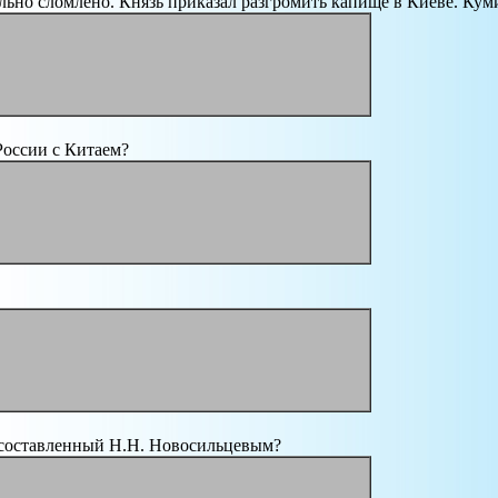
льно сломлено. Князь приказал разгромить капище в Киеве. Ку
России с Китаем?
 составленный Н.Н. Новосильцевым?