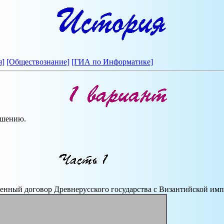
я]
[Обществознание]
[ГИА по Информатике]
решению.
енный договор Древнерусского государства с Византийской им