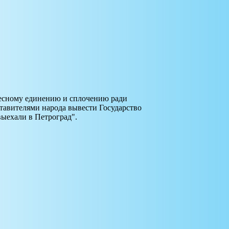
 тесному единению и сплочению ради
тавителями народа вывести Государство
выехали в Петроград".