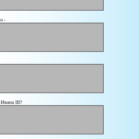
о -
 Ивана III?