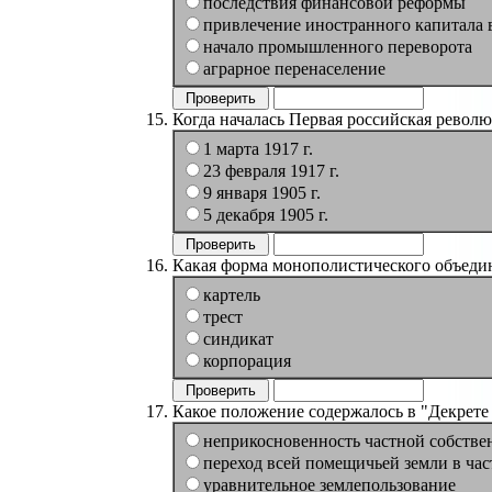
последствия финансовой реформы
привлечение иностранного капитала 
начало промышленного переворота
аграрное перенаселение
Когда началась Первая российская револ
1 марта 1917 г.
23 февраля 1917 г.
9 января 1905 г.
5 декабря 1905 г.
Какая форма монополистического объеди
картель
трест
синдикат
корпорация
Какое положение содержалось в "Декрете 
неприкосновенность частной собстве
переход всей помещичьей земли в час
уравнительное землепользование