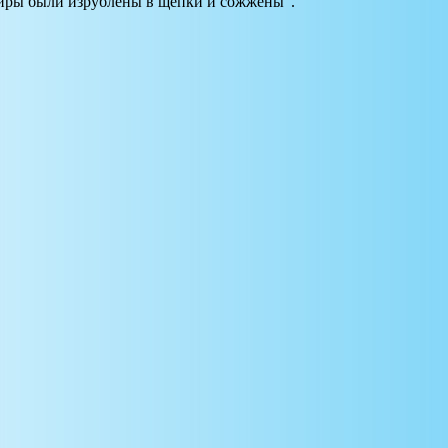
миры были изрублены в щепки и сожжены".