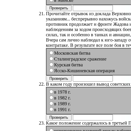
в Минске
Прочитайте отрывок из доклада Верховно
указаниям... беспрерывно нахожусь войс
противник продолжает н фронте Жадова и
наблюдениям за ходом происходящих боев
силах, так и особенно в танках и авиации,
Вчера сам лично наблюдал к юго-западу о
контратаке. В результате все поле боя в
Московская битва
Сталинградское сражение
Курская битва
Ясско-Кишиневская операция
В каком году произошел вывод советских
в 1978 г.
в 1982 г.
в 1989 г.
в 1991 г.
Какое положение содержалось в третьей
исчезновение различий между рабочи