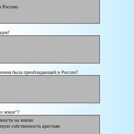
в Россию
юция?
нения была преобладающей в России?
о земле"?
нности на землю
тную собственность крестьян