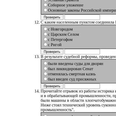
Соборное уложение
Основные законы Российской импер
С каким населенным пунктом соединила П
с Новгородом
с Царским Селом
с Петергофом
с Ригой
В результате судебной реформы, проведен
были введены суды для дворян
был ликвидирован Сенат
отменялась смертная казнь
был введен суд присяжных
Прочитайте отрывок из работы историка и
и в обрабатывающей промышленности, при
были машины в области хлопчатобумажног
Ниже стоял технический уровень суконно
промышленность".