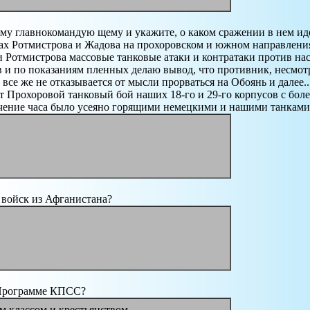
му главнокомандую щему и укажите, о каком сражении в нем и
ках Ротмистрова и Жадова на прохоровском и южном направлени
 Ротмистрова массовые танковые атаки и контратаки против на
 и по показаниям пленных делаю вывод, что противник, несмотр
 все же не отказывается от мысли прорваться на Обоянь и далее..
т Прохоровой танковый бой наших 18-го и 29-го корпусов с бол
 течение часа было усеяно горящими немецкими и нашими танками
 войск из Афганистана?
 Программе КПСС?
м классом и крестьянством