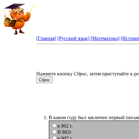
[Главная]
[Русский язык]
[Математика]
[Истори
Нажмите кнопку
Сброс
, затем приступайте к 
В каком году был заключен первый письм
в 862 г.
В 882г
в 907 г.