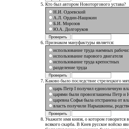
Кто был автором Новоторгового устава?
Н.И. Одоевский
А.Л. Ордин-Нащокин
Б.И. Морозов
Ю.А. Долгоруков
Признаком мануфактуры является:
использование труда наемных рабочи
использование парового двигателя
использование труда крепостных
разделение труда
Каково было последствие стрелецкого мят
царь Петр I получил единоличную вл
царями были провозглашены Петр и 
царевна Софья была отстранена от вл
власть получили Нарышкины, родстве
Укажите имя князя, о котором говорится 
всякого скарба. В Киев русское войско я