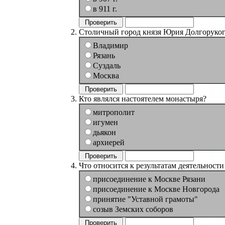
в 911 г.
Столичный город князя Юрия Долгоруког
Владимир
Рязань
Суздаль
Москва
Кто являлся настоятелем монастыря?
митрополит
игумен
дьякон
архиерей
Что относится к результатам деятельности
присоединение к Москве Рязани
присоединение к Москве Новгорода
принятие "Уставной грамоты"
созыв Земских соборов