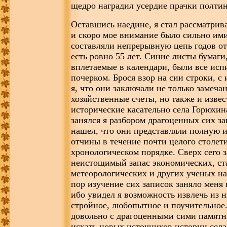
щедро наградил усердие прачки полти
Оставшись наедине, я стал рассматрив
и скоро мое внимание было сильно им
составляли непрерывную цепь годов от 
есть ровно 55 лет. Синие листы бумаг
вплетаемые в календари, были все ис
почерком. Брося взор на сии строки, с
я, что они заключали не только замечан
хозяйственные счеты, но также и извес
исторические касательно села Горюхин
занялся я разбором драгоценных сих за
нашел, что они представляли полную 
отчины в течение почти целого столет
хронологическом порядке. Сверх сего 
неистощимый запас экономических, ст
метеорологических и других ученых н
пор изучение сих записок заняло меня
ибо увидел я возможность извлечь из 
стройное, любопытное и поучительное
довольно с драгоценными сими памятн
искать новых источников истории села