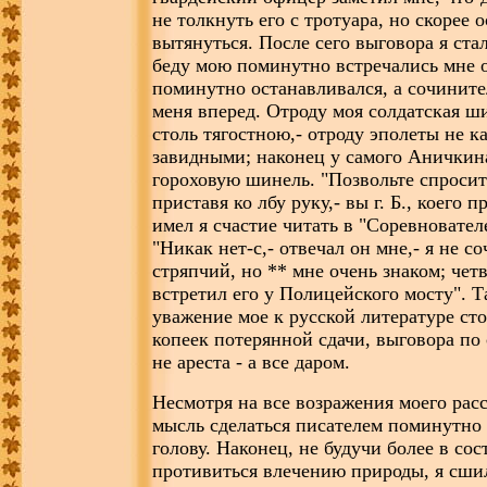
не толкнуть его с тротуара, но скорее 
вытянуться. После сего выговора я ста
беду мою поминутно встречались мне 
поминутно останавливался, а сочините
меня вперед. Отроду моя солдатская ш
столь тягостною,- отроду эполеты не к
завидными; наконец у самого Аничкина
гороховую шинель. "Позвольте спросить
приставя ко лбу руку,- вы г. Б., коего 
имел я счастие читать в "Соревновате
"Никак нет-с,- отвечал он мне,- я не со
стряпчий, но ** мне очень знаком; четв
встретил его у Полицейского мосту". 
уважение мое к русской литературе ст
копеек потерянной сдачи, выговора по 
не ареста - а все даром.
Несмотря на все возражения моего расс
мысль сделаться писателем поминутно
голову. Наконец, не будучи более в со
противиться влечению природы, я сши