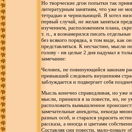
Но творческие дгои попытки так привя
литературным занятиям, что уже не мог
тетрадью и чернильницей. Я хотел низ
первый случай, не желая заняться пре
изучением, расположением плана, скре
т. п., я вознамерился писать отдельные
без всякого порядка, в том виде, как о
представляться. К несчастию, мысли н
голову - ив целые 2 дня надумал я тол
замечание:
Человек, не повинующийся законам ра
привыкший следовать внушениям страс
заблуждается и подвергает себя поздне
Мысль конечно справедливая, но уже н
мысли, принялся я за повести, но, не 
расположить вымышленное происшеств
замечательные анекдоты, некогда мно
разных особ, и старался украсить ист
рассказа, а иногда и цветами собствен
Составляя сии повести, мало-помалу об