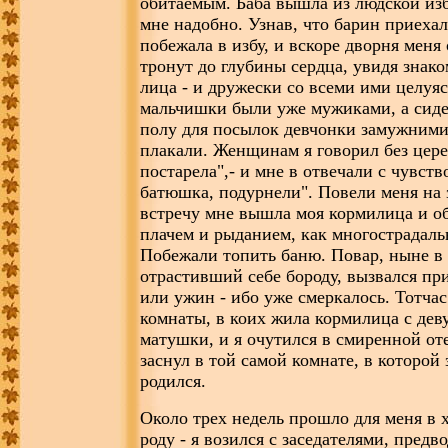
обитаемым. Баба вышла из людской изб
мне надобно. Узнав, что барин приехал
побежала в избу, и вскоре дворня меня
тронут до глубины сердца, увидя знак
лица - и дружески со всеми ими целуя
мальчишки были уже мужиками, а сиде
полу для посылок девчонки замужним
плакали. Женщинам я говорил без цер
постарела",- и мне в отвечали с чувств
батюшка, подурнели". Повели меня на 
встречу мне вышла моя кормилица и об
плачем и рыданием, как многострадаль
Побежали топить баню. Повар, ныне в
отрастивший себе бороду, вызвался пр
или ужин - ибо уже смеркалось. Тотча
комнаты, в коих жила кормилица с де
матушки, и я очутился в смиренной от
заснул в той самой комнате, в которой 
родился.
Около трех недель прошло для меня в 
роду - я возился с заседателями, предв