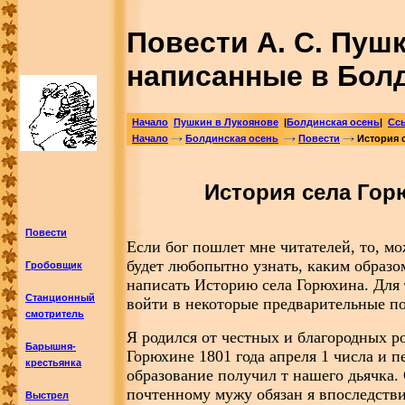
Повести А. С. Пушк
написанные в Бол
Начало
Пушкин в Лукоянове
|
Болдинская осень
|
Сс
Начало
Болдинская осень
Повести
История 
История села Гор
Повести
Если бог пошлет мне читателей, то, мо
будет любопытно узнать, каким образо
Гробовщик
написать Историю села Горюхина. Для 
Станционный
войти в некоторые предварительные п
смотритель
Я родился от честных и благородных ро
Барышня-
Горюхине 1801 года апреля 1 числа и п
крестьянка
образование получил т нашего дьячка.
почтенному мужу обязан я впоследств
Выстрел