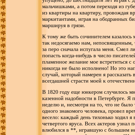
упущено, до шестнадцати лет играя с 
мальчишками, а потом переходя из губ
из квартиры на квартиру, провождая вр
маркитантами, играя на ободранных би
маршируя в грязи.
К тому же быть сочинителем казалось 
так недосягаемо нам, непосвященным, 
за перо сначала испугала меня. Смел ли
попасть когда-нибудь в число писателей
пламенное желание мое встретиться с 
никогда не было исполнено! Но это на
случай, который намерен я рассказать 
всегдашней страсти моей к отечествен
В 1820 году еще юнкером случилось мн
казенной надобности в Петербурге. Я 
неделю и, несмотря на то, что не было
одного знакомого человека, провел вр
весело: каждый день тихонько ходил я в
четвертого яруса. Всех актеров узнал 
влюбился в **, игравшую с большим и