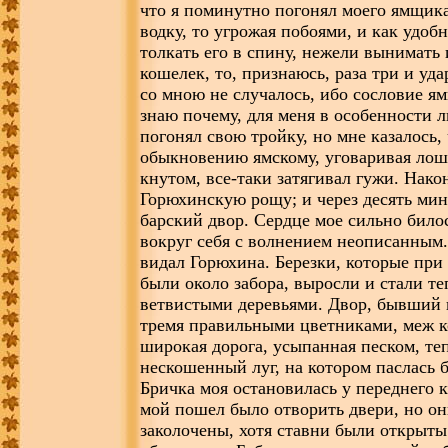
что я поминутно погонял моего ямщика
водку, то угрожая побоями, и как удоб
толкать его в спину, нежели вынимать 
кошелек, то, признаюсь, раза три и уда
со мною не случалось, ибо сословие я
знаю почему, для меня в особенности
погонял свою тройку, но мне казалось,
обыкновению ямскому, уговаривая лош
кнутом, все-таки затягивал гужи. Нако
Горюхинскую рощу; и через десять мин
барский двор. Сердце мое сильно билос
вокруг себя с волнением неописанным.
видал Горюхина. Березки, которые при
были около забора, выросли и стали т
ветвистыми деревьями. Двор, бывший 
тремя правильными цветниками, меж 
широкая дорога, усыпанная песком, те
нескошенный луг, на котором паслась б
Бричка моя остановилась у переднего 
мой пошел было отворить двери, но о
заколочены, хотя ставни были открыты