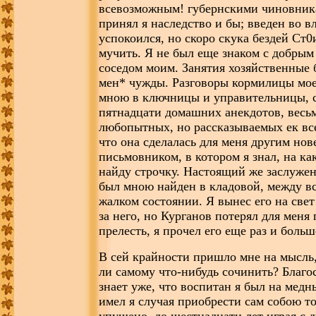
всевозможным! губернскими чиновник
принял я наследство и бы; введен во в
успокоился, но скоро скука бездей Ст0
мучить. Я не был еще знаком с добрым
соседом моим. Занятия хозяйственные 
мен* чужды. Разговоры кормилицы мое
мною в ключницы и управительницы, с
пятнадцати домашних анекдотов, весьм
любопытных, но рассказываемых ек все
что она сделалась для меня другим но
письмовником, в котором я знал, на к
найду строчку. Настоящий же заслуже
был мною найден в кладовой, между вс
жалком состоянии. Я вынес его на све
за него, но Курганов потерял для мен
прелесть, я прочел его еще раз и боль
В сей крайности пришло мне на мысль,
ли самому что-нибудь сочинить? Благо
знает уже, что воспитан я был на медн
имел я случая приобрести сам собою то