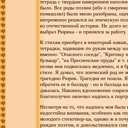
тетрадь с твердым намерением наполни
было. Все роды поэзии (ибо о смиренно
помышлял) были мною разобраны, оцен
непременно решился на эпическую поэ
из отечественной истории. Не долго иск
выбрал Рюрика - и принялся за работу.
К стихам приобрел я некоторый навык
тетрадки, ходившие по рукам между 
именно: "Опасного соседа", "Критику 
бульвар", "на Пресненские пруды" и т. 
поэма моя подвигалась медленно, и я б
стихе. Я думал, что эпический род не м
трагедию Рюрик. Трагедия не пошла. 
обратить ее в балладу - но и баллада к
давалась. Наконец вдохновение озарило
благополучно окончил надпись к портр
Несмотря на то, что надпись моя была 
недостойна внимания, особенно как пе
молодого стихотвор-ца, однако ж я почу
рожден поэтом, и довольствовался си