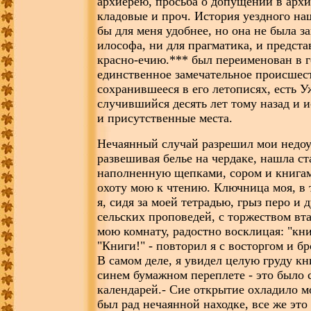
архиерею, просьба о допущении в арх
кладовые и проч. История уездного на
бы для меня удобнее, но она не была з
илософа, ни для прагматика, и предст
красно-ечию.*** был переименован в го
единственное замечательное происшес
сохранившееся в его летописях, есть 
случившийся десять лет тому назад и 
и присутственные места.
Нечаянный случай разрешил мои недоу
развешивая белье на чердаке, нашла ст
наполненную щепками, сором и книгам
охоту мою к чтению. Ключница моя, в т
я, сидя за моей тетрадью, грыз перо и 
сельских проповедей, с торжеством вт
мою комнату, радостно восклицая: "книг
"Книги!" - повторил я с восторгом и бр
В самом деле, я увидел целую груду кн
синем бумажном переплете - это было 
календарей.- Сие открытие охладило мо
был рад нечаянной находке, все же это