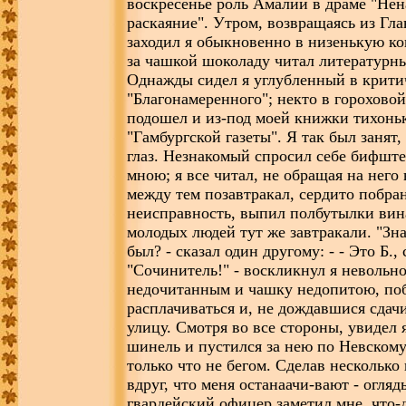
воскресенье роль Амалии в драме "Нен
раскаяние". Утром, возвращаясь из Гла
заходил я обыкновенно в низенькую к
за чашкой шоколаду читал литературн
Однажды сидел я углубленный в крити
"Благонамеренного"; некто в горохово
подошел и из-под моей книжки тихонь
"Гамбургской газеты". Я так был занят,
глаз. Незнакомый спросил себе бифште
мною; я все читал, не обращая на него
между тем позавтракал, сердито побра
неисправность, выпил полбутылки вин
молодых людей тут же завтракали. "Зна
был? - сказал один другому: - - Это Б.,
"Сочинитель!" - воскликнул я невольно
недочитанным и чашку недопитою, по
расплачиваться и, не дождавшися сдач
улицу. Смотря во все стороны, увидел 
шинель и пустился за нею по Невскому
только что не бегом. Сделав несколько
вдруг, что меня останаачи-вают - огля
гвардейский офицер заметил мне, что-