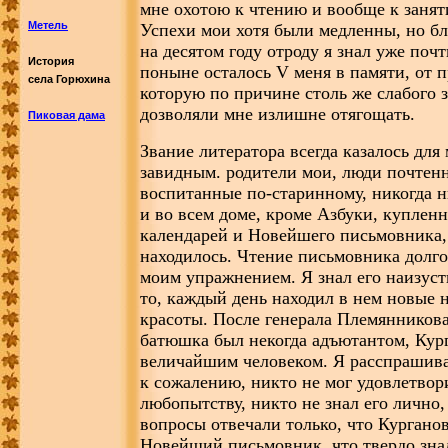
мне охотою к чтению и вообще к заня
Метель
Успехи мои хотя были медленны, но б
на десятом году отроду я знал уже почт
История
поныне осталось V меня в памяти, от 
села Горюхина
которую по причине столь же слабого 
дозволяли мне излишне отягощать.
Пиковая дама
Звание литератора всегда казалось для
завидным. родители мои, люди почтенн
воспитанные по-старинному, никогда н
и во всем доме, кроме Азбуки, купленн
календарей и Новейшего письмовника,
находилось. Чтение письмовника дол
моим упражнением. Я знал его наизуст
то, каждый день находил в нем новые 
красоты. После генерала Племянникова
батюшка был некогда адъютантом, Кург
величайшим человеком. Я расспрашивал
к сожалению, никто не мог удовлетвор
любопытству, никто не знал его лично,
вопросы отвечали только, что Кургано
Новейший письмовник, что твердо зна