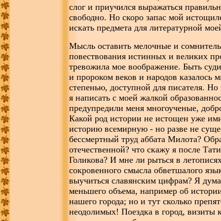
слог и приучился выражаться правильн
свободно. Но скоро запас мой истощилс
искать предмета для литературной мое
Мысль оставить мелочные и сомнитель
повествования истинных и великих п
тревожила мое воображение. Быть суд
и пророком веков и народов казалось 
степенью, доступной для писателя. Но
я написать с моей жалкой образованнос
предупредили меня многоученые, добр
Какой род истории не истощен уже ими
историю всемирную - но разве не суще
бессмертный труд аббата Милота? Обр
отечественной? что скажу я после Тат
Голикова? И мне ли рыться в летописях
сокровенного смысла обветшалого языка
выучиться славянским цифрам? Я дума
меньшего объема, например об истории
нашего города; но и тут сколько препя
неодолимых! Поездка в город, визиты к