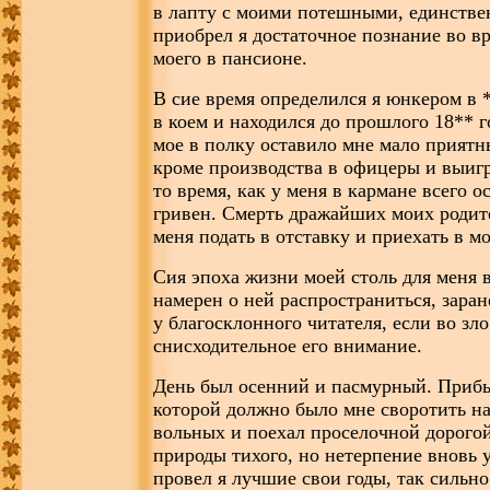
в лапту с моими потешными, единствен
приобрел я достаточное познание во в
моего в пансионе.
В сие время определился я юнкером в 
в коем и находился до прошлого 18** 
мое в полку оставило мне мало приятн
кроме производства в офицеры и выиг
то время, как у меня в кармане всего о
гривен. Смерть дражайших моих родит
меня подать в отставку и приехать в м
Сия эпоха жизни моей столь для меня в
намерен о ней распространиться, зара
у благосклонного читателя, если во зл
снисходительное его внимание.
День был осенний и пасмурный. Прибы
которой должно было мне своротить на
вольных и поехал проселочной дорогой
природы тихого, но нетерпение вновь у
провел я лучшие свои годы, так сильно