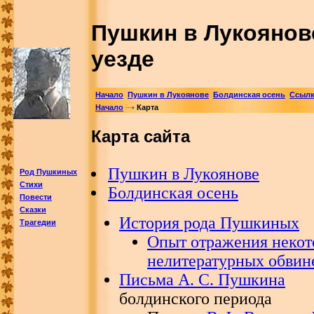
Пушкин в Лукоянов
уезде
Начало
Пушкин в Лукоянове
Болдинская осень
Ссыл
Начало
Карта
Карта сайта
Пушкин в Лукоянове
Род Пушкиных
Стихи
Болдинская осень
Повести
Сказки
История рода Пушкиных
Трагедии
Опыт отражения неко
нелитературных обвин
Письма А. С. Пушкина
болдинского периода