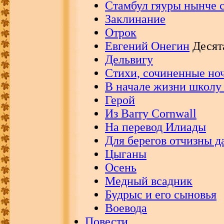
Стамбул гяуры нынче сл
Заклинание
Отрок
Евгений Онегин
Десята
Дельвигу
Стихи, сочиненные но
В начале жизни школу 
Герой
Из Barry Cornwall
На перевод Илиады
Для берегов отчизны да
Цыганы
Осень
Медный всадник
Будрыс и его сыновья
Воевода
Повести