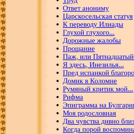
Труд
Ответ анониму
Царскосельская статуя
К переводу Илиады
Глухой глухого...
Дорожные жалобы
Прощание
Паж, или Пятнадцатый
Я здесь, Инезилья...
Пред испанкой благор
Домик в Коломне
Румяный критик мой...
Рифма
Эпиграмма на Булгари
Моя родословная
Два чувства дивно близ
Когда порой воспомина