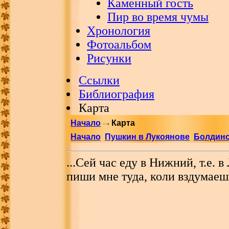
Каменный гость
Пир во время чумы
Хронология
Фотоальбом
Рисунки
Ссылки
Библиография
Карта
Начало
Карта
Начало
Пушкин в Лукоянове
Болдинс
...Сей час еду в Нижний, т.е. в
пиши мне туда, коли вздумаеш