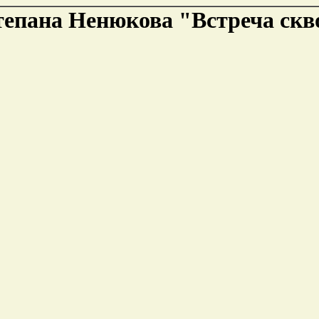
епана Ненюкова "Встреча скв