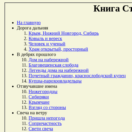
Книга Ст
На главную
Дорога дальняя
Крым, Нижний Новгород, Сибирь
Ковыль и вереск
Человек и ученый
Храм открытый, просторный
В дебрях прошлого
Дом на набережной
Благовещенская слобода
Легенды дома на набережной
Почетный гражданин, краснослободский купец
Купцы-парохоовладельцы
Отзвучавшие имена
Нижегородцы
Сибиряки
Крымчане
Взгляд со стороны
Свеча на ветру
Пришла непогода
Сопричастность
Свети свеча