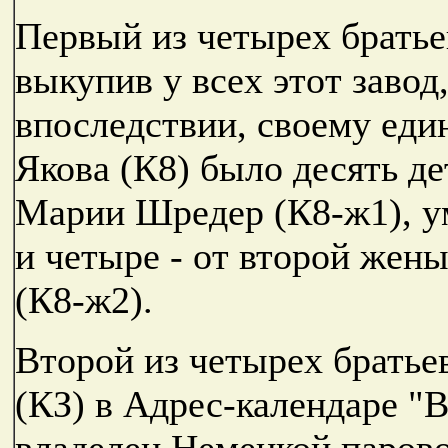
Первый из четырех братьев
выкупив у всех этот завод,
впоследствии, своему еди
Якова (К8) было десять де
Марии Шредер (К8-ж1), ум
и четыре - от второй жен
(К8-ж2).
Второй из четырех братье
(КЗ) в Адрес-календаре "Вс
владелец Немецкой паров