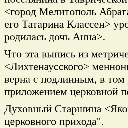
<город Мелитополь Абраг
его Татарина Классен> у
родилась дочь Анна>.
Что эта выпись из метрич
<Лихтенаусского> меннони
верна с подлинным, в том
приложением церковной пе
Духовный Старшина <Яков
церковного прихода".