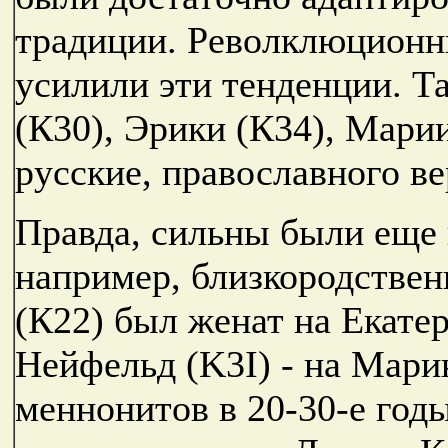
традиции. Револклюционн
усилили эти тенденции. Та
(К30), Эрики (К34), Мари
русские, православного в
Правда, сильны были еще 
например, близкородствен
(К22) был женат на Екате
Нейфельд (K3I) - на Мари
меннонитов в 20-30-е год