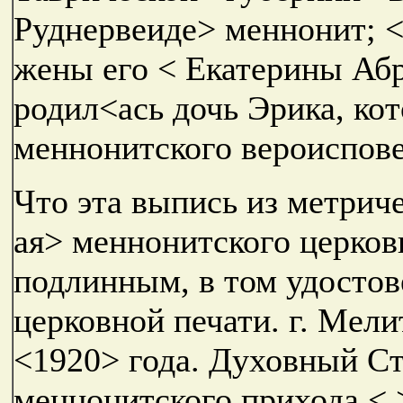
Руднервеиде> меннонит; <
жены его < Екатерины Аб
родил<ась дочь Эрика, ко
меннонитского вероиспове
Что эта выпись из метриче
ая> меннонитского церков
подлинным, в том удосто
церковной печати. г. Мели
<1920> года. Духовный С
меннонитского прихода < 