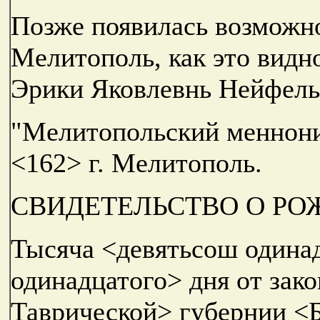
Позже появилась возможнос
Мелитополь, как это видн
Эрики Яковлевнь Нейфель
"Мелитопольский меннон
<162> г. Мелитополь.
СВИДЕТЕЛЬСТВО О РО
Тысяча <девятьсош одина
одинадцатого> дня от зако
Таврической> губернии <Б