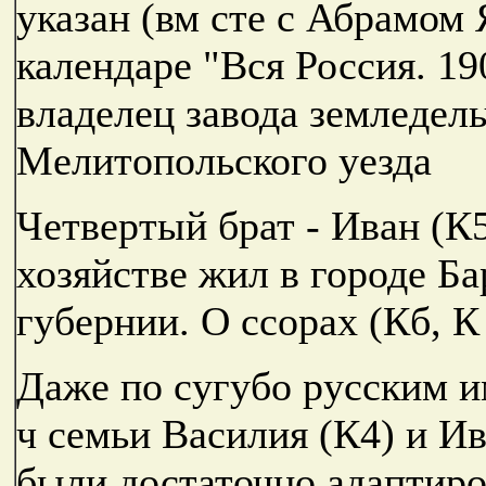
указан (вм сте с Абрамом 
календаре "Вся Россия. 1900
владелец завода земледель
Мелитопольского уезда
Четвертый брат - Иван (К5
хозяйстве жил в городе Б
губернии. О ссорах (Кб, К
Даже по сугубо русским и
ч семьи Василия (К4) и Ив
были достаточно адаптиро