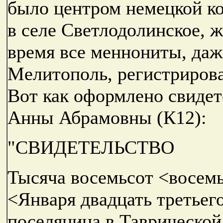
было центром немецкой ко
в селе Светлодолинское, ж
время все меннониты, даж
Мелитополь, регистрирова
Вот как оформлено свидет
Анны Абрамовны (К12):
"СВИДЕТЕЛЬСТВО
Тысяча восемьсот <восемь
<Января двадцать третьего
поселянина в Таврической