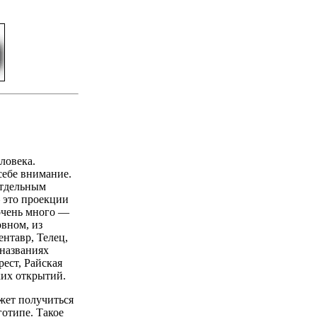
ловека.
себе внимание.
отдельным
— это проекции
 очень много —
овном, из
ентавр, Телец,
 названиях
ест, Райская
ких открытий.
жет получиться
готипе. Такое