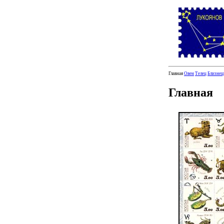
Главная
Овен
Телец
Близне
Главная