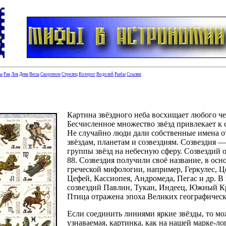
цы
Рак
Лев
Дева
Весы
Скорпион
Стрелец
Козерог
Водолей
Рыбы
Ссылки
Картина звёздного неба восхищает любого че
Бесчисленное множество звёзд привлекает к 
Не случайно люди дали собственные имена 
звёздам, планетам и созвездиям. Созвездия 
группы звёзд на небесную сферу. Созвездий
88. Созвездия получили своё название, в осн
греческой мифологии, например, Геркулес, Ц
Цефей, Кассиопея, Андромеда, Пегас и др. В
созвездий Павлин, Тукан, Индеец, Южный Кр
Птица отражена эпоха Великих географичес
Если соединить линиями яркие звёзды, то мо
узнаваемая, картинка, как на нашей марке-ло