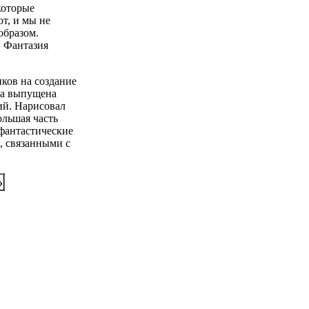
которые
т, и мы не
образом.
. Фантазия
иков на создание
ла выпущена
ий. Нарисовал
ольшая часть
 фантастические
, связанными с