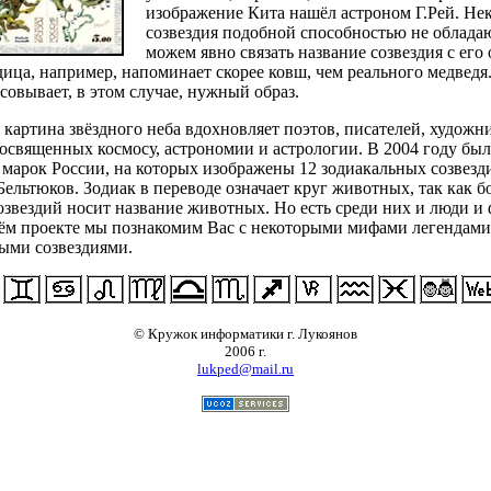
изображение Кита нашёл астроном Г.Рей. Не
созвездия подобной способностью не обладаю
можем явно связать название созвездия с его 
ица, например, напоминает скорее ковш, чем реального медведя
овывает, в этом случае, нужный образ.
картина звёздного неба вдохновляет поэтов, писателей, художн
освященных космосу, астрономии и астрологии. В 2004 году бы
 марок России, на которых изображены 12 зодиакальных созвезд
ельтюков. Зодиак в переводе означает круг животных, так как б
озвездий носит название животных. Но есть среди них и люди и
оём проекте мы познакомим Вас с некоторыми мифами легендами
ыми созвездиями.
© Кружок информатики г. Лукоянов
2006 г.
lukped@mail.ru