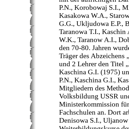
P.N., Korobowaj S.I., M
Kasakowa W.A., Starow
G.G., Ukljudowa E.P., B
Taranowa T.I., Kaschin
W.K., Taranow A.I., Dob
den 70-80. Jahren wurd
Träger des Abzeichens „
und 2 Lehrer den Titel 
Kaschina G.I. (1975) u
P.N., Kaschina G.I., K
Mitgliedern des Method
Volksbildung USSR und 
Ministerkommission für 
Fachschulen an. Dort ar
Denisowa S.I., Uljanow N
Weiterbildungskurse der