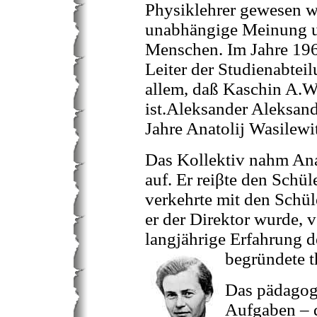
Physiklehrer gewesen wa
unabhängige Meinung un
Menschen. Im Jahre 1965
Leiter der Studienabte
allem, daß Kaschin A.W.
ist.Aleksander Aleksan
Jahre Anatolij Wasilewi
Das Kollektiv nahm Anat
auf. Er reiβte den Schül
verkehrte mit den Schül
er der Direktor wurde, v
langjährige Erfahrung d
begründete t
Das pädagogi
Aufgaben – d