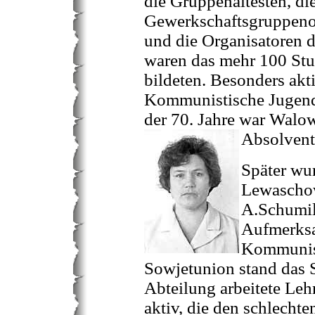
die Gruppenältesten, d
Gewerkschaftsgruppenor
und die Organisatoren 
waren das mehr 100 Stu
bildeten. Besonders akt
Kommunistische Jugend
der 70. Jahre war Walow
Absolvent
Später wu
Lewaschow
A.Schumil
Aufmerksa
Kommunist
Sowjetunion stand das
Abteilung arbeitete Le
aktiv, die den schlecht