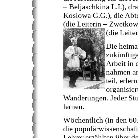
– Beljaschkina L.I.), dr
Koslowa G.G.), die Abt
(die Leiterin – Zwetkow
(die Leite
Die heima
zukünftig
Arbeit in 
nahmen an
teil, erle
organisie
Wanderungen. Jeder Stu
lernen.
Wöchentlich (in den 60
die populärwissenschaft
Lehrer erzählten über 