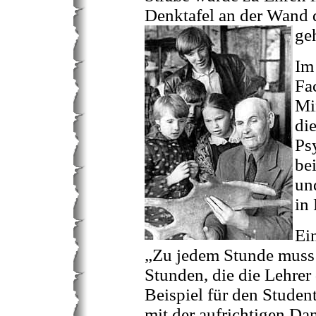
Denktafel an der Wand 
ge
Im
Fa
Mi
di
Ps
be
un
in
Ei
„Zu jedem Stunde muss 
Stunden, die die Lehrer
Beispiel für den Studen
mit der aufrichtigen Da