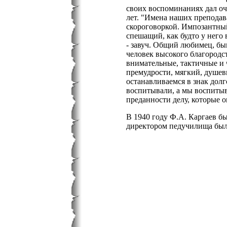
своих воспоминаниях дал оч
лет. "Имена наших преподава
скороговоркой. Импозантный
спешащий, как будто у него 
- завуч. Общий любимец, бы
человек высокого благородс
внимательные, тактичные и 
премудрости, мягкий, душев
останавливаемся в знак долг
воспитывали, а мы воспитыв
преданности делу, которые о
В 1940 году Ф.А. Каргаев б
директором педучилища был 