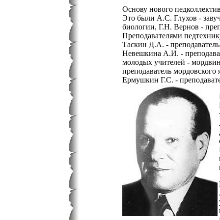
Основу нового педколлектив
Это были А.С. Глухов - заву
биологии, Г.Н. Вернов - пре
Преподавателями педтехник
Таскин Д.А. - преподаватель
Невешкина А.И. - преподават
молодых учителей - мордвин
преподаватель мордовского я
Ермушкин Г.С. - преподават