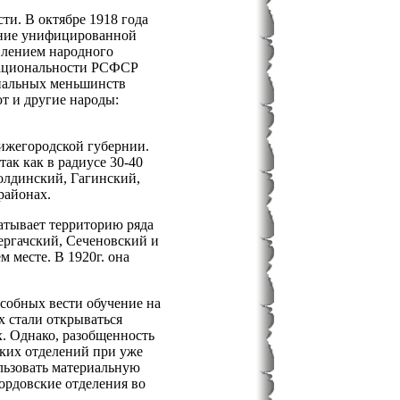
ти. В октябре 1918 года
ание унифицированной
влением народного
национальности РСФСР
ональных меньшинств
т и другие народы:
ижегородской губернии.
к как в радиусе 30-40
Болдинский, Гагинский,
районах.
атывает территорию ряда
ергачский, Сеченовский и
 месте. В 1920г. она
собных вести обучение на
х стали открываться
. Однако, разобщенность
ских отделений при уже
льзовать материальную
ордовские отделения во