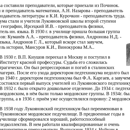
а составили преподаватели, которые приехали из Починок.
ч и преподаватель математики, А.Н. Назарова - преподаватель
подаватель литературы и К.И. Курочкин - преподаватель труда.
ума стали и учителя Лукояновской школы второй ступени
 географии, Ирсецкий И.В. - преподаватель физики,
ель ин. языка. В 1930 г. в училище пришла большая группа
ов: Куманёв А.А. - преподаватель физики, Андронова Н.Д. -
зыка, Андронов Г. Л., который вскоре стал завучем,
ель истории, Мансуров К.И., Винокурова М.А..
В 1930 г. В.П. Киушов переехал в Москву и поступил в
Институт красной профессуры. Судьба его сложилась
трагически. Он был репрессирован и погиб в сталинских
лагерях. После его ухода директором педтехникума недолго был Дь
до 1940 г. директором педтехникума был Ф.А. Каргаев, а завучем
состоялся первый выпуск учителей из Лукояновского педтехнику
В 1932 г. было открыто дошкольное отделение. До 1934 г. педте
мордовским, в нём были только мордовские группы. В 1934г. бы
группа, а в 1936 г. приём уже осуществлялся поровну: 2 мордовс
В 1938 году Лукояновский педтехникум был переименован в
Лукояновское мордовское педучилище. В предвоенные годы в
училище сформировался хороший, работоспособный
педколлектив. В нем работали квалифицированные и очень
авторитетные преподаватели. Выпускник 1934 г. Нуйкин в