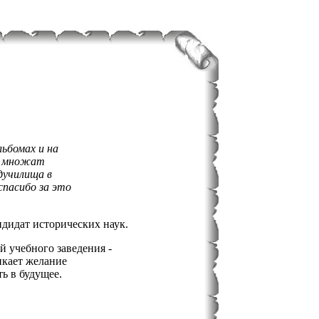
льбомах и на
и, множат
дучилища в
спасибо за это
дидат исторических наук.
 учебного заведения -
никает желание
ь в будущее.