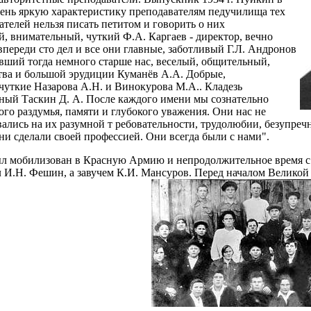
ень яркую характеристику преподавателям педучилища тех
телей нельзя писать петитом и говорить о них
, внимательный, чуткий Ф.А. Каргаев - директор, вечно
впереди сто дел и все они главные, заботливый Г.Л. Андронов
вший тогда немного старше нас, веселый, общительный,
тва и большой эрудиции Куманёв А.А. Добрые,
чуткие Назарова А.Н. и Винокурова М.А.. Кладезь
ный Таскин Д. А. После каждого имени мы сознательно
ого раздумья, памяти и глубокого уважения. Они нас не
ались на их разумной т ребовательности, трудолюбии, безупреч
ни сделали своей профессией. Они всегда были с нами".
ыл мобилизован в Красную Армию и непродолжительное время с 19
И.Н. Фешин, а завучем К.И. Мансуров. Перед началом Великой