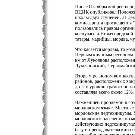
После Октябрьской революци
ВЦИК опубликовал Положени
школы двух ступеней. 31 де
комиссариата просвещения 
пользовались правом орган
коснулась и Нижегородской 
татары, марийцы, мордва, чу
Что касается мордвы, то ко
Первым крупным регионом к
км от Лукоянова расположено
Лукояновский, Первомайский
Вторым регионом компактно
районов, расположеных вокр
др. По уровню грамотности 
составляла всего около 12%.
Важнейшей проблемой в созд
мордовском языке. Местные 
мордовские педтехникумы. У
мордовского населения по м
действующих педтехникумах.
базу и преподавательский с
всех районах проживания м