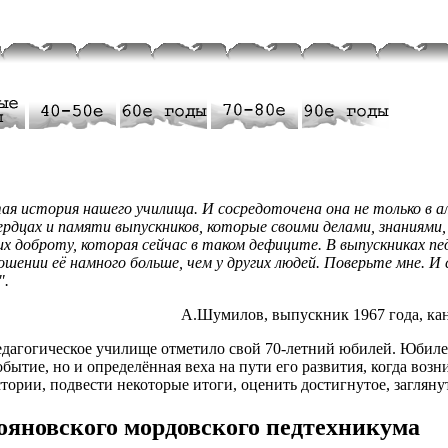
ая история нашего училища. И сосредоточена она не только в а
сердцах и памяти выпускников, которые своими делами, знаниям
х доброту, которая сейчас в таком дефиците. В выпускниках пе
ении её намного больше, чем у других людей. Поверьте мне. И 
".
А.Шумилов, выпускник 1967 года, кан
едагогическое училище отметило свой 70-летний юбилей. Юбилей
обытие, но и определённая веха на пути его развития, когда воз
тории, подвести некоторые итоги, оценить достигнутое, заглянут
яновского мордовского педтехникума