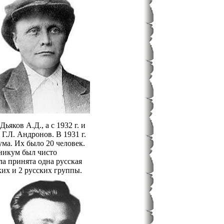
яков А.Д., а с 1932 г. и
 Г.Л. Андронов. В 1931 г.
ма. Их было 20 человек.
хникум был чисто
ла принята одна русская
ких и 2 русских группы.