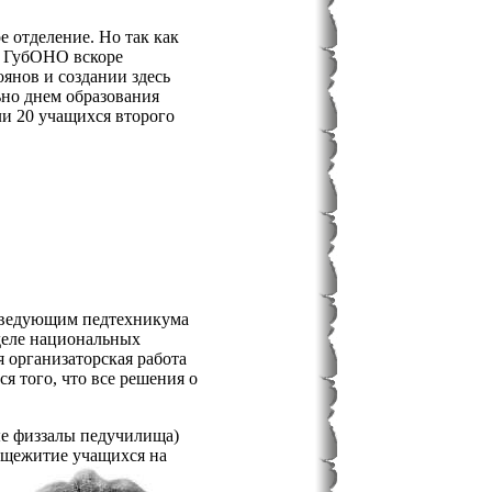
е отделение. Но так как
й ГубОНО вскоре
янов и создании здесь
ьно днем образования
ли 20 учащихся второго
заведующим педтехникума
тделе национальных
 организаторская работа
 того, что все решения о
ые физзалы педучилища)
бщежитие учащихся на