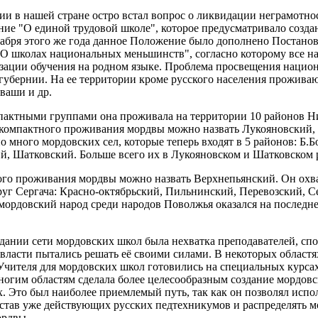
и в нашей стране остро встал вопрос о ликвидации неграмотнос
е "О единой трудовой школе", которое предусматривало созд
кабря этого же года данное Положение было дополнено Постано
"О школах национальных меньшинств", согласно которому все 
изации обучения на родном языке. Проблема просвещения наци
губернии. На ее территории кроме русского населения проживаю
ваши и др.
мпактными группами она проживала на территории 10 районов Н
омпактного проживания мордвы можно назвать Лукояновский, та
 много мордовских сел, которые теперь входят в 5 районов: Б.
, Шатковский. Больше всего их в Лукояновском и Шатковском 
го проживания мордвы можно назвать Верхнепьянский. Он охв
уг Сергача: Красно-октябрьский, Пильнинский, Перевозский, С
мордовский народ среди народов Поволжья оказался на последнем
ании сети мордовских школ была нехватка преподавателей, спо
власти пытались решать её своими силами. В некоторых областя
чителя для мордовских школ готовились на специальных курсах
ногим областям сделала более целесообразным создание мордов
 Это был наиболее приемлемый путь, так как он позволял испо
остав уже действующих русских педтехникумов и распределять м
ордвы.