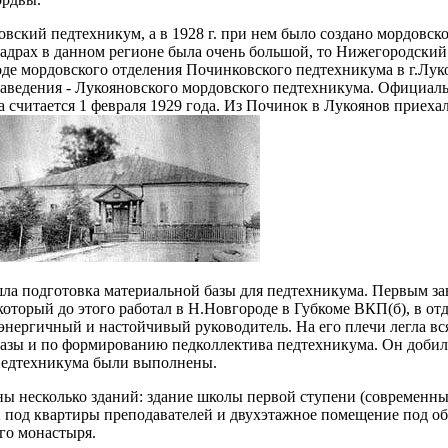
овский педтехникум, а в 1928 г. при нем было создано мордовско
кадрах в данном регионе была очень большой, то Нижегородски
де мордовского отделения Починковского педтехникума в г.Луко
заведения - Лукояновского мордовского педтехникума. Официал
 считается 1 февраля 1929 года. Из Починок в Лукоянов приеха
шла подготовка материальной базы для педтехникума. Первым 
который до этого работал в Н.Новгороде в Губкоме ВКП(б), в о
энергичный и настойчивый руководитель. На его плечи легла вся
азы и по формированию педколлектива педтехникума. Он добился
педтехникума были выполнены.
ы несколько зданий: здание школы первой ступени (современн
 под квартиры преподавателей и двухэтажное помещение под о
го монастыря.